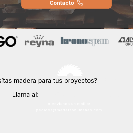
Contacto
itas madera para tus proyectos?
¡Presupues
Llama al:
916 978 043 | 618 28 63 10
o envíanos un mail a:
pedidos@maderashumanes.com