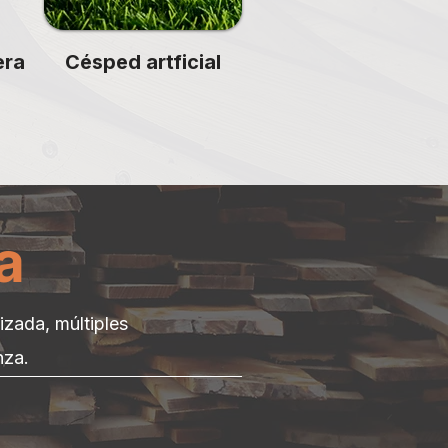
era
Césped artficial
a
izada, múltiples
nza.