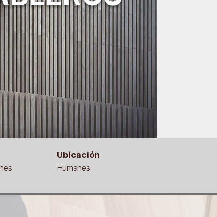
Ubicación
rnes
Humanes