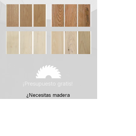
¡Presupuesto gratis!
¿Necesitas madera
para tus proyectos?
Llama al:
916 978 043
|
618 28 63 10
o envíanos un mail a:
pedidos@maderashumanes.com