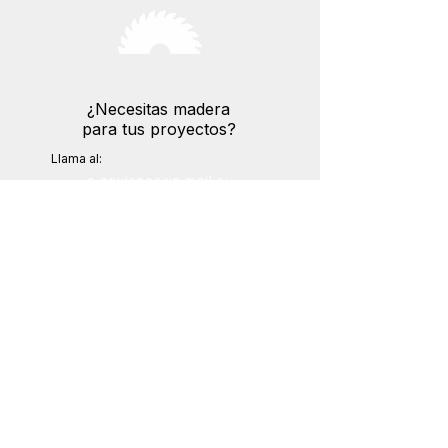
¡Presupuesto gratis!
¿Necesitas madera
para tus proyectos?
Llama al:
916 978 043
|
618 28 63 10
o envíanos un mail a:
pedidos@maderashumanes.com
MADERAS HUMANES
Somos expertos en mader
as
Pol. Ind. La Fraila, Calle de los
Metales, 24, 28970 Humanes
de Madrid, Madrid
B78641032
-