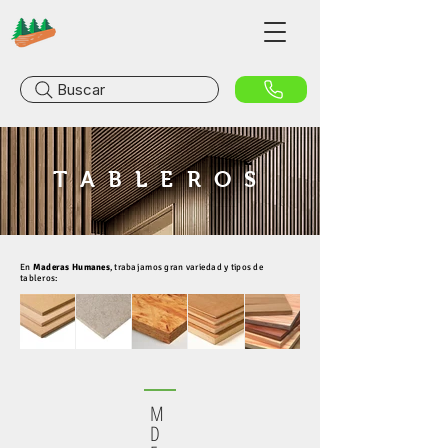
Buscar
TABLEROS
En
Maderas Humanes
, trabajamos gran variedad y tipos de
tableros:
M
D