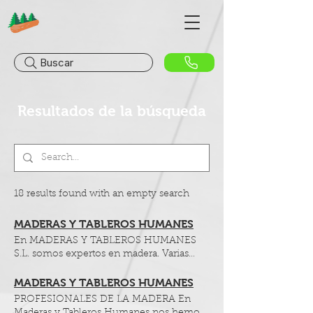
Buscar
Resultados de la búsqueda
18 results found with an empty search
MADERAS Y TABLEROS HUMANES
En MADERAS Y TABLEROS HUMANES
S.L. somos expertos en madera. Varias
decadas nos avalan y nuestros materiales
de alta calidad esta respaldados por
MADERAS Y TABLEROS HUMANES
nuestros grandes proovedores. Nos
PROFESIONALES DE LA MADERA En
dedicamos a la venta de Tableros de